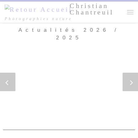
Christian
Passer au contenu
Chantreuil
Me
Photographies nature
Actualités 2026 /
2025