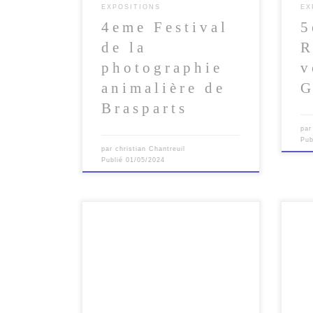
EXPOSITIONS
EX
4eme Festival
5
de la
R
photographie
v
animalière de
G
Brasparts
pa
Pub
par
christian Chantreuil
Publié
01/05/2024
Le progamme des Z’ARTS d’ÉTÉ
2022
https://www.chavagne.fr/actualites/les
-zarts-dete/