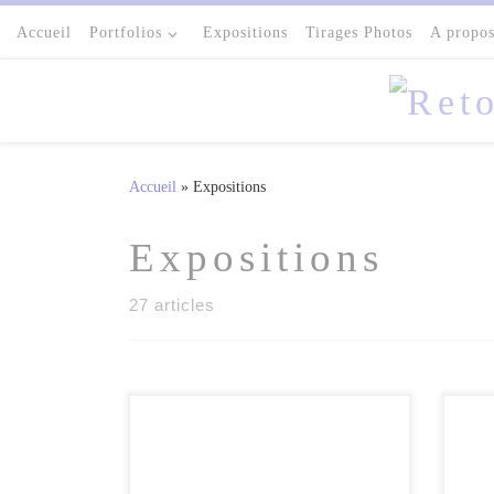
Passer au contenu
Accueil
Portfolios
Expositions
Tirages Photos
A propo
Accueil
»
Expositions
Expositions
27 articles
Très heureux de participer à ce
nouveau salon Grand Angle . la 1ère
édition du Salon Grand Angle se