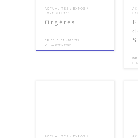
ACTUALITÉS
EXPOS
AC
EXPOSITIONS
EX
Orgères
F
d
S
par
christian Chantreuil
Publié
02/14/2025
pa
Pub
Le 4ème festival de la photographie
animalière de Brasparts aura lieu :Les
17,18 février 2024 à Brasparts (29)
ACTUALITÉS
EXPOS
AC