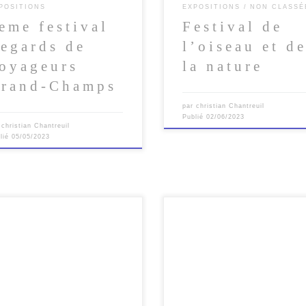
POSITIONS
EXPOSITIONS
NON CLASSÉ
eme festival
Festival de
egards de
l’oiseau et d
oyageurs
la nature
rand-Champs
par
christian Chantreuil
Publié
02/06/2023
r
christian Chantreuil
lié
05/05/2023
Retrouvez-moi au Havre pour le 
ème édition du Festival photo Sp
Nature aux jardins Suspendus en
compagnie de nombreux
photographes […]