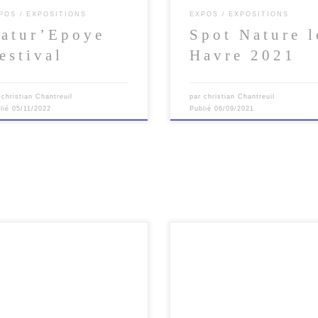
POS
EXPOSITIONS
EXPOS
EXPOSITIONS
atur’Epoye
Spot Nature l
estival
Havre 2021
r
christian Chantreuil
par
christian Chantreuil
lié
05/11/2022
Publié
06/09/2021
icipation au 15ème anniversaire
Participation au 14eme festival
ircuit des Tête de l’Art au
Natur’Armor à Dinan le 1,2 et 3
ent des Jacobins 09/2019
2019