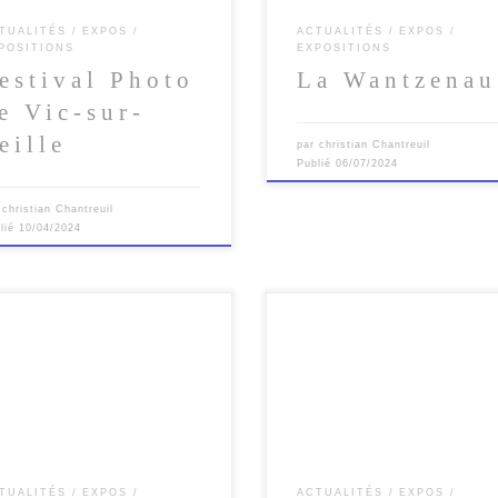
TUALITÉS
EXPOS
ACTUALITÉS
EXPOS
POSITIONS
EXPOSITIONS
estival Photo
La Wantzenau
e Vic-sur-
eille
par
christian Chantreuil
Publié
06/07/2024
r
christian Chantreuil
lié
10/04/2024
32 ème édition du Festival de l’o
et de la nature Retrouvez-moi à
Maison de la Baie de Somme et 
TUALITÉS
EXPOS
ACTUALITÉS
EXPOS