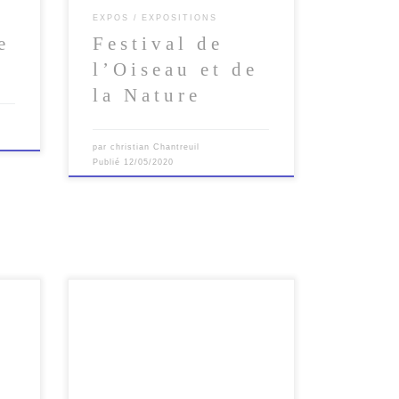
EXPOS
EXPOSITIONS
e
Festival de
l’Oiseau et de
la Nature
par
christian Chantreuil
Publié
12/05/2020
J’ai le plaisir d’exposer à la galerie
 mars
« Atelier 7 & Cie » du 13 au 23
février 2019