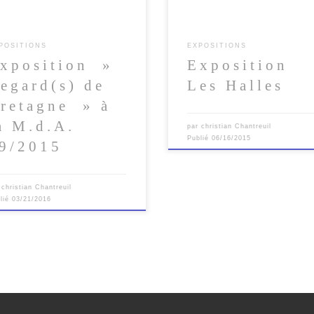
POSITIONS
EXPOSITIONS
xposition »
Exposition
egard(s) de
Les Halles
retagne » à
a M.d.A.
par
christian Chantreuil
Publié
06/16/2015
9/2015
r
christian Chantreuil
lié
03/21/2016