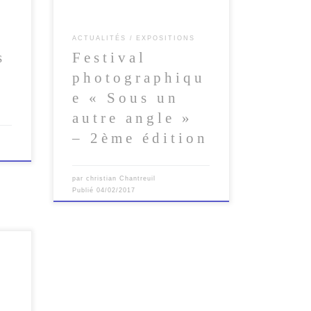
ACTUALITÉS
EXPOSITIONS
s
Festival
photographiqu
e « Sous un
autre angle »
– 2ème édition
par
christian Chantreuil
Publié
04/02/2017
ux
7