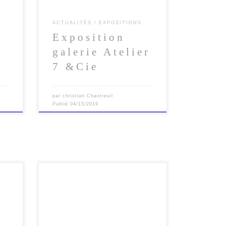
ACTUALITÉS
EXPOSITIONS
Exposition
galerie Atelier
7 &Cie
par
christian Chantreuil
Publié
04/15/2019
L’exposition Sous un Autre Angle
es de
regagne Le Belvédère pour l’été !
r la
Juillet et Août 2017 THEME :
REGARDS INSOLITES SUR LE
[…]