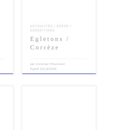
ACTUALITÉS
EXPOS
EXPOSITIONS
Egletons /
Corrèze
par
christian Chantreuil
Publié
02/14/2025
La
3
Le