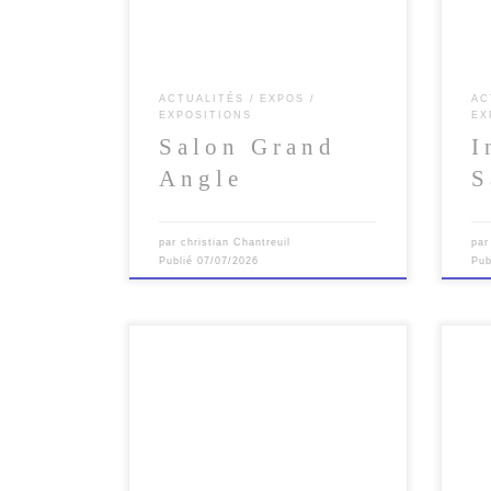
déroulera […]
ACTUALITÉS
EXPOS
AC
EXPOSITIONS
EX
Salon Grand
I
Angle
S
par
christian Chantreuil
pa
Publié
07/07/2026
Pub
Le 6
Seil
octo
Seil