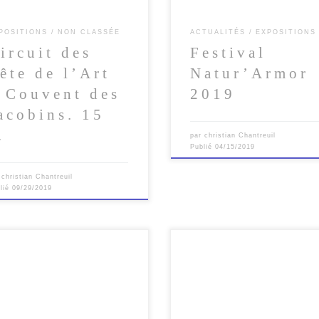
POSITIONS
NON CLASSÉE
ACTUALITÉS
EXPOSITIONS
ircuit des
Festival
ête de l’Art
Natur’Armor
 Couvent des
2019
acobins. 15
…
par
christian Chantreuil
Publié
04/15/2019
r
christian Chantreuil
lié
09/29/2019
t avec un grand plaisir que je
Participation au » Circuit des têt
 fais part de ma première
l’Art » le 10 novembre 2017 pou
cipation à un festival nature en
13 éme édition à l’Office […]
pagnie […]