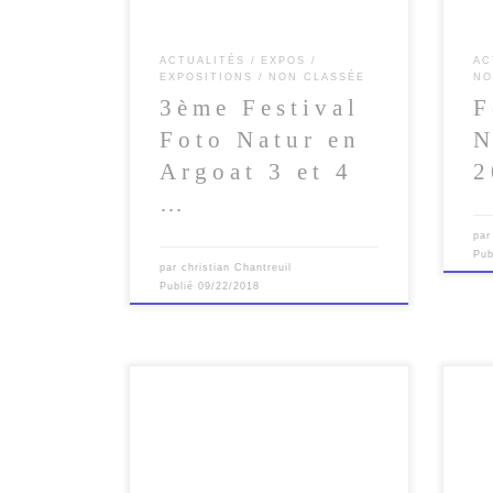
ACTUALITÉS
EXPOS
AC
EXPOSITIONS
NON CLASSÉE
NO
3ème Festival
F
Foto Natur en
N
Argoat 3 et 4
2
…
pa
Pub
par
christian Chantreuil
Publié
09/22/2018
Expo
Du 21 avril au 1er mai 2016 : « Sous
« à 
un autre angle » – 1er Festival
Renn
photographique à Orgères […]
Deux