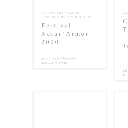
ACTUALITÉS
EXPOS
EX
EXPOSITIONS
NON CLASSÉE
C
Festival
T
Natur’Armor
–
2020
J
par
christian Chantreuil
Publié
01/11/2020
pa
Pub
C’est avec plaisir que je vous annonce
C’es
ma participation au 3ème Festival
vous
Foto Natur en Argoat à Bignan (56) le
parti
[…]
com