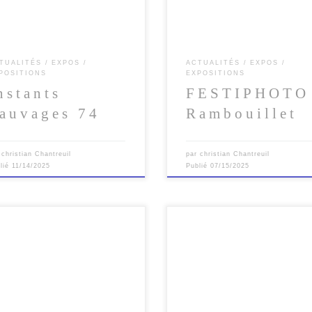
tiendra les 26-27 […]
TUALITÉS
EXPOS
ACTUALITÉS
EXPOS
POSITIONS
EXPOSITIONS
nstants
FESTIPHOTO
auvages 74
Rambouillet
r
christian Chantreuil
par
christian Chantreuil
lié
11/14/2025
Publié
07/15/2025
ème Festival Photo de Vic-sur-
Le 8ème Salon Photo Nature de 
le aura lieu :Les 25, 26& 27
Wantzenau aura lieu :Les 1, 2 & 
bre 2024 Rendez-vous à Vic-sur-
novembre 2024 Espace Culturel 
le Invité d’honneur Xavier […]
[…]