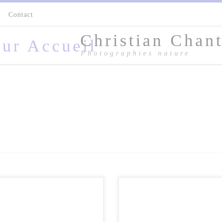
s
Contact
Christian Chant
Photographies nature
Très heureux de participer au 9 
festival FestiPhoto de Rambouille
Le Festiphoto de Rambouillet se