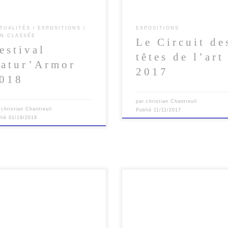
TUALITÉS
EXPOSITIONS
EXPOSITIONS
N CLASSÉE
Le Circuit de
estival
têtes de l’art
atur’Armor
2017
018
par
christian Chantreuil
r
christian Chantreuil
Publié
11/11/2017
lié
01/19/2018
sition » Regard(s) de Bretagne
Horizons Bretagne : exposition a
la Maison Des Associations à
Halles à Châteaugiron du 2 au 2
es du 01/09/15 au 27/09/15.
juin 2015 Série photos en N&B
 séries ont […]
Ouest-France du […]