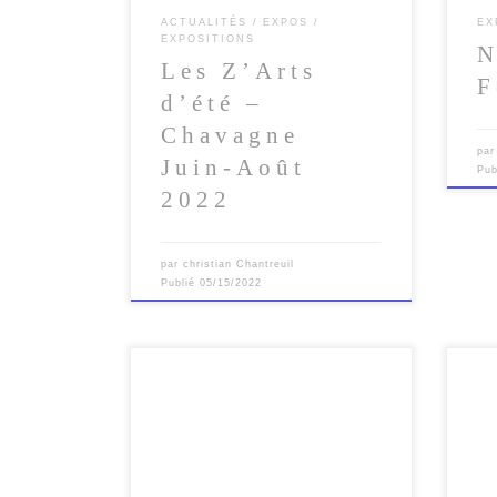
ACTUALITÉS
EXPOS
EX
EXPOSITIONS
N
Les Z’Arts
F
d’été –
Chavagne
pa
Juin-Août
Pub
2022
par
christian Chantreuil
Publié
05/15/2022
La plus grande exposition nature de
Part
Bretagne ! Retrouvez-moi au Haras
du c
National de Lamballe pour la 15 ème
Couv
édition du […]