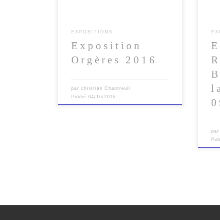
EXPOSITIONS
EX
Exposition
E
Orgères 2016
R
B
l
par
christian Chantreuil
Publié
04/16/2016
0
pa
Pub