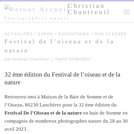
Christian
Passer au contenu
Chantreuil
Me
Photographies nature
ACTUALITÉS
EXPOS
EXPOSITIONS
NON CLASSÉE
Festival de l’oiseau et de la
nature
par
christian Chantreuil
|
Publié
02/06/2023
32 ème édition du Festival de l’oiseau et de la
nature
Retrouvez-moi à Maison de la Baie de Somme et de
l’Oiseau, 80230 Lanchères pour la 32 ème édition du
Festival De l’Oiseau et de la nature
en baie de Somme en
compagnie de nombreux photographes nature du 28 au 30
avril 2023 .