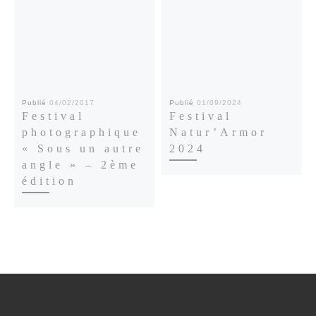
Publié
04/02/2017
Publié
01/09/2024
Festival
Festival
photographique
Natur’Armor
« Sous un autre
2024
angle » – 2ème
édition