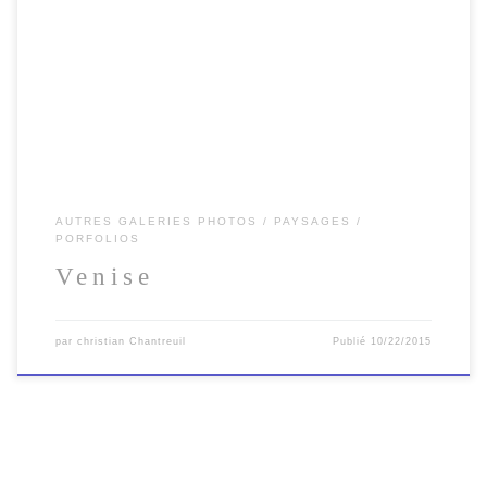
Balade photographique à Venise, magnifique ville italienne qui nous
invite au voyage.
AUTRES GALERIES PHOTOS
PAYSAGES
PORFOLIOS
Venise
par
christian Chantreuil
Publié
10/22/2015