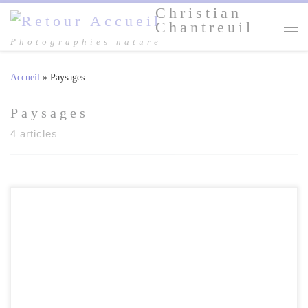
Christian
Passer au contenu
Chantreuil
Me
Photographies nature
Accueil
»
Paysages
Paysages
4 articles