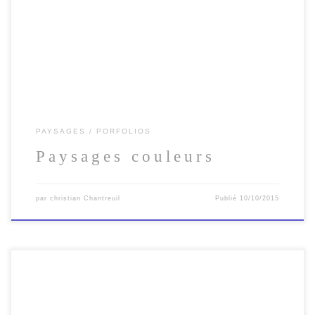
Galerie photos de paysages de Bretagne et d’ailleurs.. .
PAYSAGES
PORFOLIOS
Paysages couleurs
par
christian Chantreuil
Publié
10/10/2015