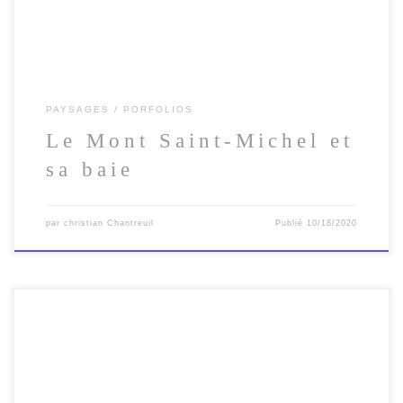
PAYSAGES
PORFOLIOS
Le Mont Saint-Michel et
sa baie
par
christian Chantreuil
Publié
10/18/2020
Cette série nous emmène au travers des paysages bretons, où l’eau a