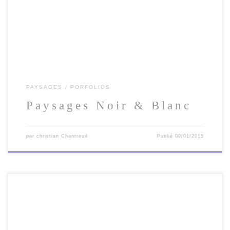
toute sa place. Elle est, dans un univers […]
PAYSAGES
PORFOLIOS
Paysages Noir & Blanc
par
christian Chantreuil
Publié
09/01/2015