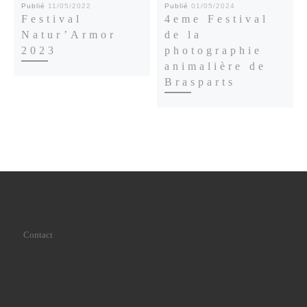
Publié
11/05/2022
Publié
01/05/2024
Festival
4eme Festival
Natur’Armor
de la
2023
photographie
animalière de
Brasparts
Contact