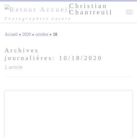
Christian
Passer au contenu
Chantreuil
Me
Photographies nature
Accueil
»
2020
»
octobre
»
18
Archives
journalières:
10/18/2020
1 article