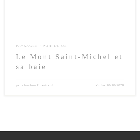
PAYSAGES
PORFOLIOS
Le Mont Saint-Michel et
sa baie
par
christian Chantreuil
Publié
10/18/2020