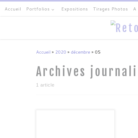
Accueil
Portfolios
Expositions
Tirages Photos
A
Passer au contenu
Accueil
»
2020
»
décembre
»
05
Archives journal
1 article
Retrouvez-moi à Saint Valery sur
Somme pour la 30 ème édition du
Festival De l’Oiseau et de la nature