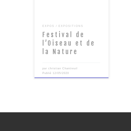
en […]
EXPOS
EXPOSITIONS
Festival de
l’Oiseau et de
la Nature
par
christian Chantreuil
Publié
12/05/2020