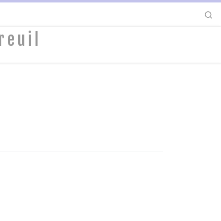
S
reuil