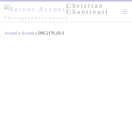
Christian
Passer au contenu
Chantreuil
Me
Photographies nature
Accueil
»
Accueil
»
DSC2176_02-1