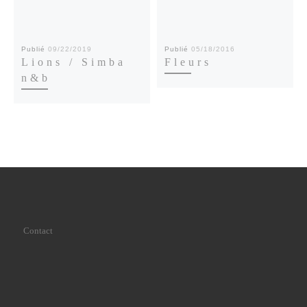
Publié
09/22/2019
Publié
05/18/2016
Lions / Simba
Fleurs
n&b
Contact