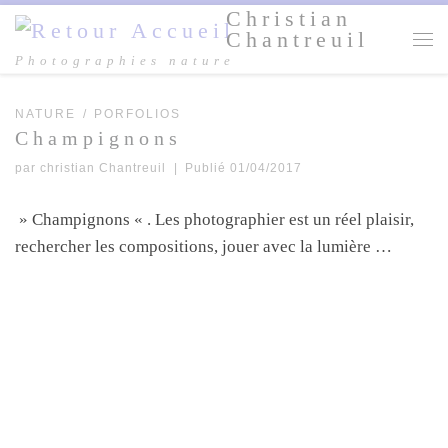
Christian
Passer au contenu
Chantreuil
Me
Photographies nature
NATURE
PORFOLIOS
Champignons
par
christian Chantreuil
|
Publié
01/04/2017
» Champignons « . Les photographier est un réel plaisir,
rechercher les compositions, jouer avec la lumière …