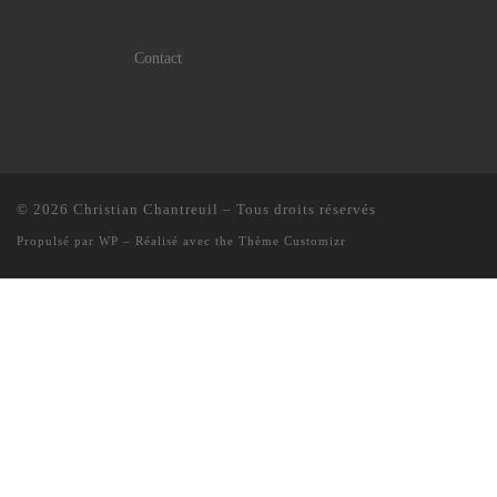
Contact
© 2026
Christian Chantreuil
– Tous droits réservés
Propulsé par
WP
– Réalisé avec the
Thème Customizr