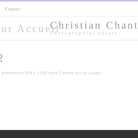
s
Contact
Christian Chant
Photographies nature
2
 dimensions
839 × 1200
dans
Comme sur un nuage