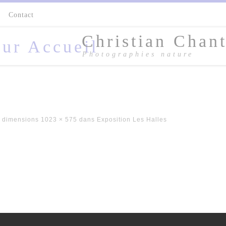
s
Contact
Christian Chant
Photographies nature
 dimensions
1023 × 575
dans
Exposition Les Halles