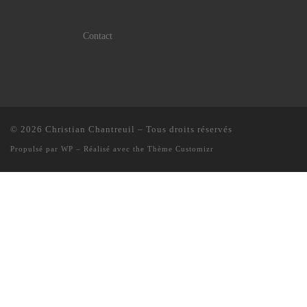
Contact
© 2026
Christian Chantreuil
– Tous droits réservés
Propulsé par
WP
– Réalisé avec the
Thème Customizr