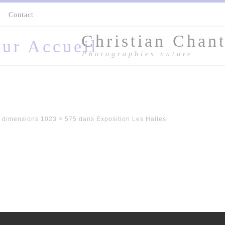
s
Contact
Christian Chant
Photographies nature
 dimensions
1023 × 575
dans
Exposition Les Halles