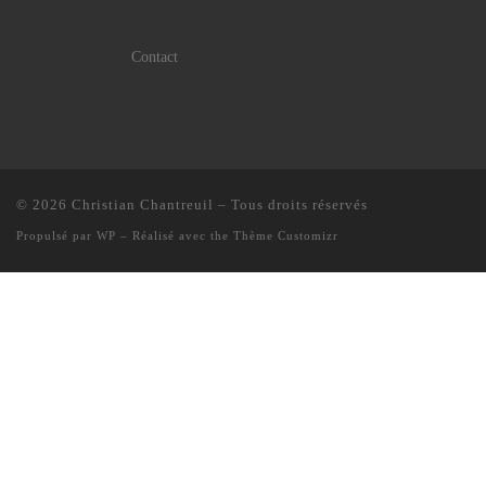
Contact
© 2026
Christian Chantreuil
– Tous droits réservés
Propulsé par
WP
– Réalisé avec the
Thème Customizr