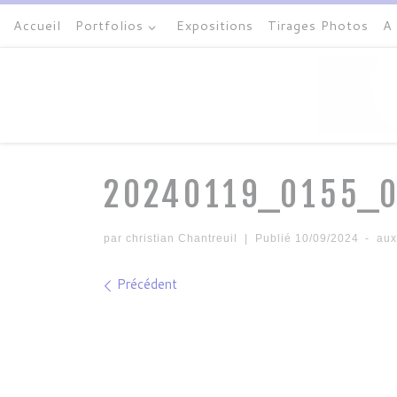
Accueil
Portfolios
Expositions
Tirages Photos
A
Passer au contenu
20240119_0155_
par
christian Chantreuil
|
Publié
10/09/2024
-
aux
Navigation des images
Précédent