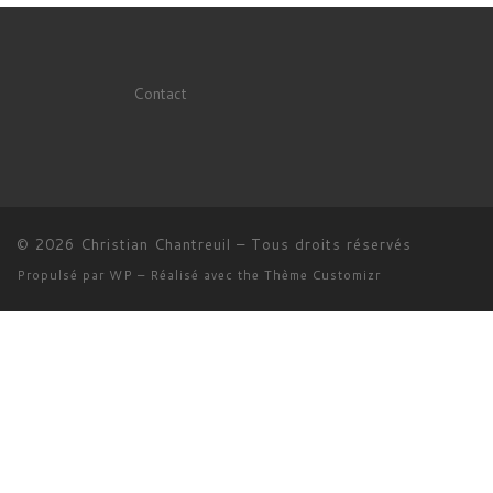
Contact
© 2026
Christian Chantreuil
– Tous droits réservés
Propulsé par
WP
– Réalisé avec the
Thème Customizr