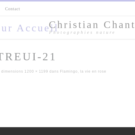
s
Contact
Christian Chant
Photographies nature
TREUI-21
 dimensions
1200 × 1199
dans
Flamingo, la vie en rose