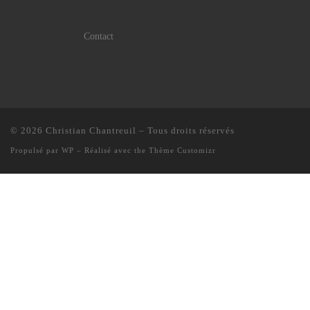
Contact
© 2026
Christian Chantreuil
– Tous droits réservés
Propulsé par
WP
– Réalisé avec the
Thème Customizr