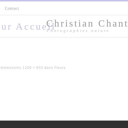
s
Contact
Christian Chant
Photographies nature
 dimensions
1200 × 833
dans
Fleurs