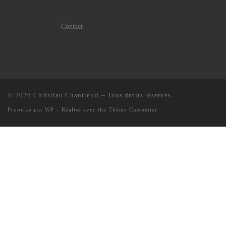
Contact
© 2026
Christian Chantreuil
– Tous droits réservés
Propulsé par
WP
– Réalisé avec the
Thème Customizr