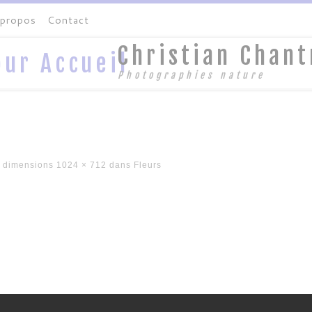
 propos
Contact
Christian Chant
Photographies nature
 dimensions
1024 × 712
dans
Fleurs