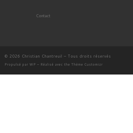
Contact
© 2026
Christian Chantreuil
– Tous droits réservés
Propulsé par
WP
– Réalisé avec the
Thème Customizr