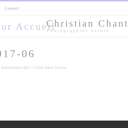
s
Contact
Christian Chant
Photographies nature
017-06
 dimensions
841 × 1200
dans
Fleurs