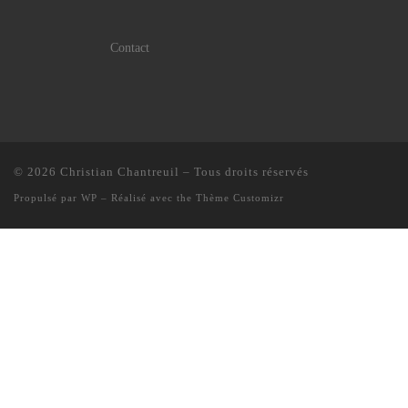
Contact
© 2026
Christian Chantreuil
– Tous droits réservés
Propulsé par
WP
– Réalisé avec the
Thème Customizr