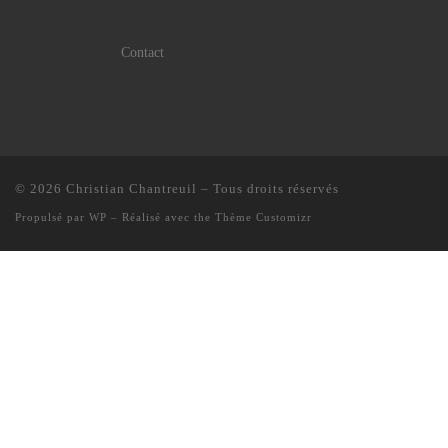
Contact
© 2026
Christian Chantreuil
– Tous droits réservés
Propulsé par
WP
– Réalisé avec the
Thème Customizr