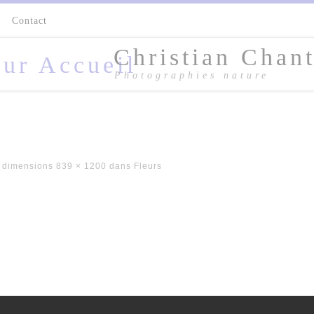
s
Contact
Christian Chant
Photographies nature
 dimensions
839 × 1200
dans
Fleurs