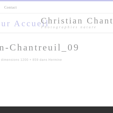
s
Contact
Christian Chant
Photographies nature
an-Chantreuil_09
 dimensions
1200 × 859
dans
Hermine