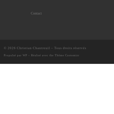
Contact
© 2026
Christian Chantreuil
– Tous droits réservés
Propulsé par
WP
– Réalisé avec the
Thème Customizr