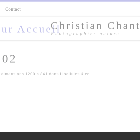
s
Contact
Christian Chant
Photographies nature
-02
 dimensions
1200 × 841
dans
Libellules & co