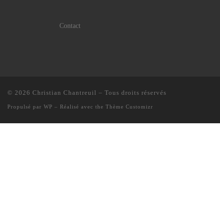
Contact
© 2026
Christian Chantreuil
– Tous droits réservés
Propulsé par
WP
– Réalisé avec the
Thème Customizr