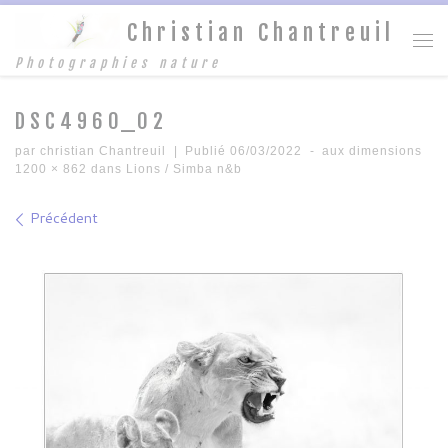
Christian Chantreuil
Passer au contenu
Me
Photographies nature
DSC4960_02
par
christian Chantreuil
|
Publié
06/03/2022
-
aux dimensions
1200 × 862
dans
Lions / Simba n&b
Navigation des images
Précédent