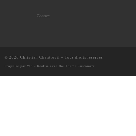
Contact
© 2026
Christian Chantreuil
– Tous droits réservés
Propulsé par
WP
– Réalisé avec the
Thème Customizr