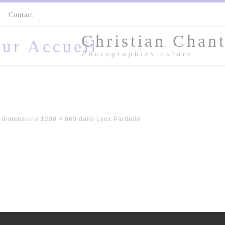
s
Contact
Christian Chant
Photographies nature
 dimensions
1200 × 860
dans
Lynx Pardelle