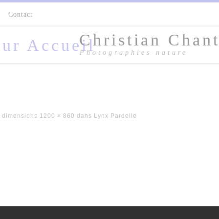
s
Contact
Christian Chant
Photographies nature
 dimensions
1200 × 860
dans
Lynx Pardelle