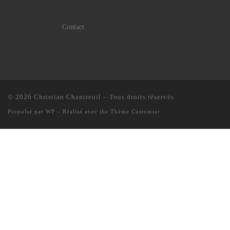
Contact
© 2026
Christian Chantreuil
– Tous droits réservés
Propulsé par
WP
– Réalisé avec the
Thème Customizr