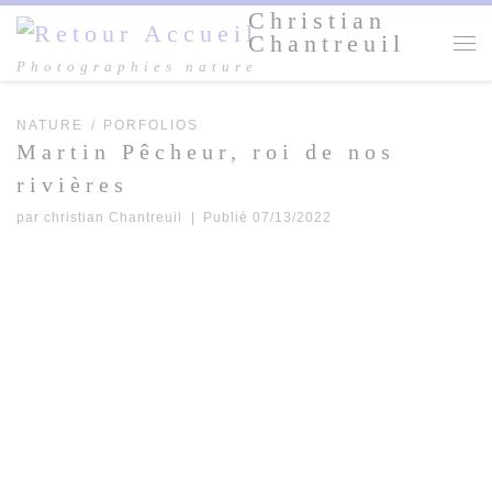
Christian
Passer au contenu
Chantreuil
Me
Photographies nature
NATURE
PORFOLIOS
Martin Pêcheur, roi de nos
rivières
par
christian Chantreuil
|
Publié
07/13/2022