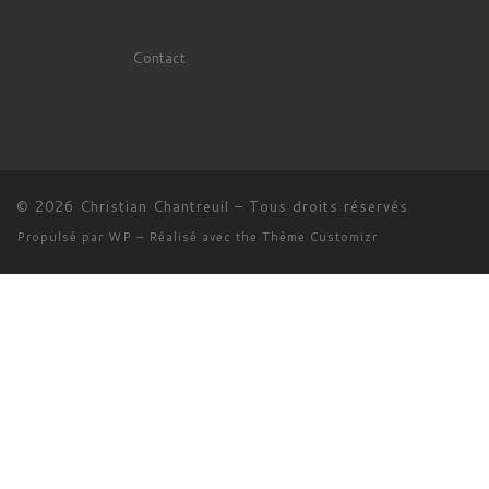
Contact
© 2026
Christian Chantreuil
– Tous droits réservés
Propulsé par
WP
– Réalisé avec the
Thème Customizr