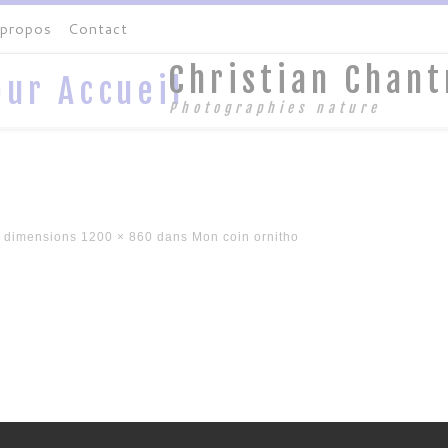
 propos
Contact
Christian Chant
Photographies nature
 dimensions
1200 × 860
dans
Mon coin ornitho