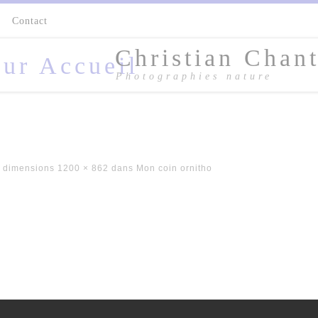
s
Contact
Christian Chant
Photographies nature
 dimensions
1200 × 862
dans
Mon coin ornitho