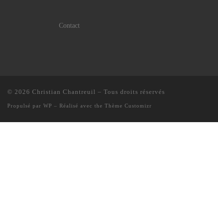
Contact
© 2026
Christian Chantreuil
– Tous droits réservés
Propulsé par
WP
– Réalisé avec the
Thème Customizr