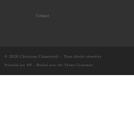
Contact
© 2026
Christian Chantreuil
– Tous droits réservés
Propulsé par
WP
– Réalisé avec the
Thème Customizr