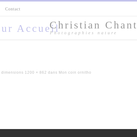
s
Contact
Christian Chant
Photographies nature
 dimensions
1200 × 862
dans
Mon coin ornitho