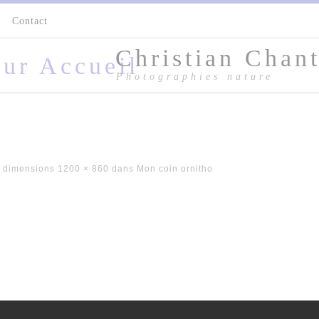
s
Contact
Christian Chant
Photographies nature
 dimensions
1200 × 860
dans
Mon coin ornitho