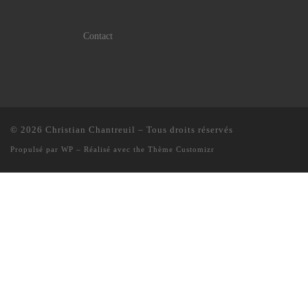
Contact
© 2026
Christian Chantreuil
– Tous droits réservés
Propulsé par
WP
– Réalisé avec the
Thème Customizr