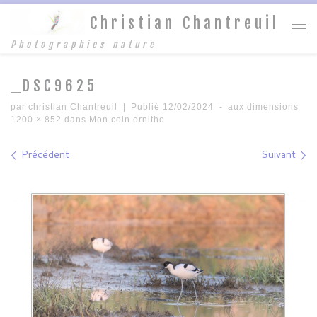
Christian Chantreuil
Passer au contenu
Me
Photographies nature
_DSC9625
par
christian Chantreuil
|
Publié
12/02/2024
-
aux dimensions
1200 × 852
dans
Mon coin ornitho
Navigation des images
Précédent
Suivant