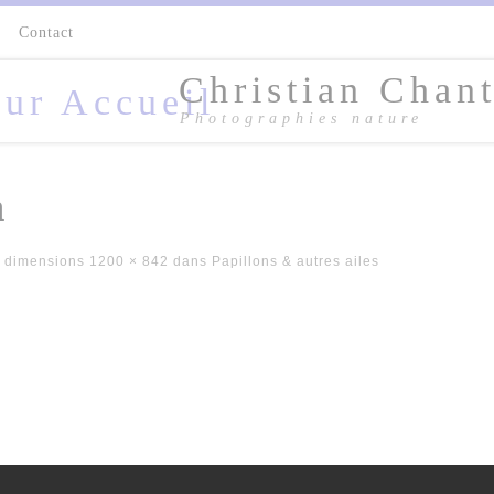
s
Contact
Christian Chant
Photographies nature
n
 dimensions
1200 × 842
dans
Papillons & autres ailes