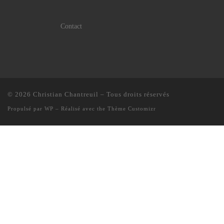
Contact
© 2026
Christian Chantreuil
– Tous droits réservés
Propulsé par
WP
– Réalisé avec the
Thème Customizr