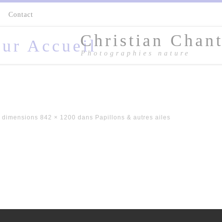
s
Contact
Christian Chant
Photographies nature
 dimensions
842 × 1200
dans
Papillons & autres ailes