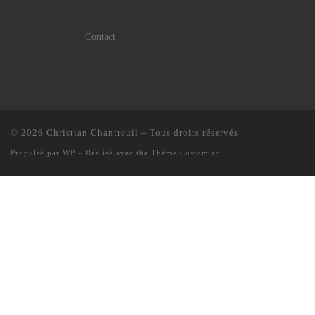
Contact
© 2026
Christian Chantreuil
– Tous droits réservés
Propulsé par
WP
– Réalisé avec the
Thème Customizr