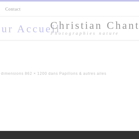
s
Contact
Christian Chant
Photographies nature
 dimensions
862 × 1200
dans
Papillons & autres ailes