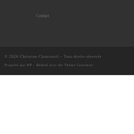
Contact
© 2026
Christian Chantreuil
– Tous droits réservés
Propulsé par
WP
– Réalisé avec the
Thème Customizr