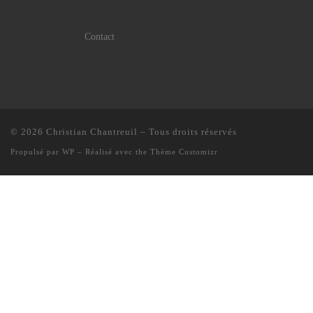
Contact
© 2026
Christian Chantreuil
– Tous droits réservés
Propulsé par
WP
– Réalisé avec the
Thème Customizr