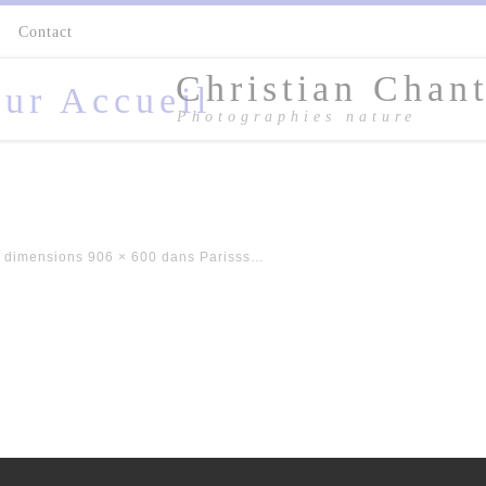
s
Contact
Christian Chant
Photographies nature
 dimensions
906 × 600
dans
Parisss…