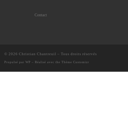
Contact
© 2026
Christian Chantreuil
– Tous droits réservés
Propulsé par
WP
– Réalisé avec the
Thème Customizr