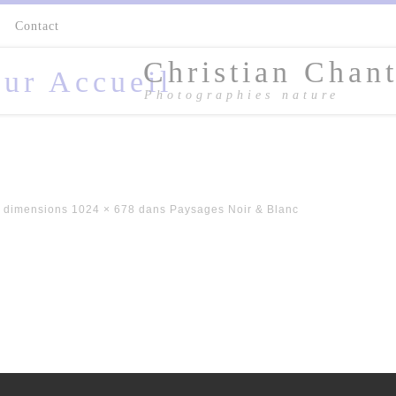
s
Contact
Christian Chant
Photographies nature
 dimensions
1024 × 678
dans
Paysages Noir & Blanc