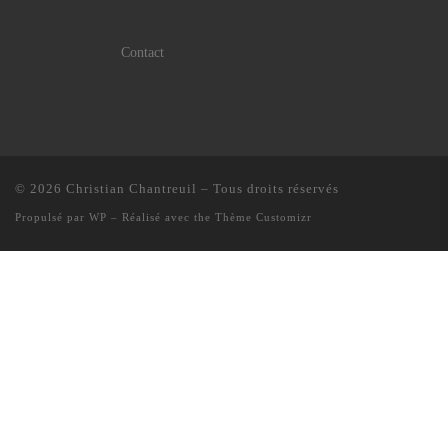
Contact
© 2026
Christian Chantreuil
– Tous droits réservés
Propulsé par
WP
– Réalisé avec the
Thème Customizr