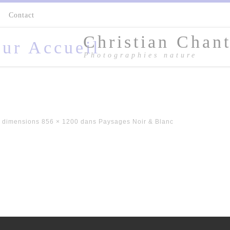
s
Contact
Christian Chant
Photographies nature
 dimensions
856 × 1200
dans
Paysages Noir & Blanc