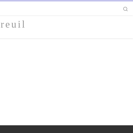
S
reuil