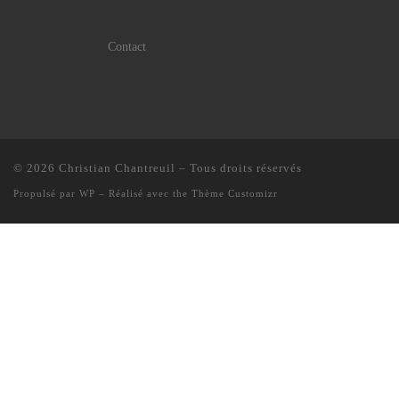
Contact
© 2026
Christian Chantreuil
– Tous droits réservés
Propulsé par
WP
– Réalisé avec the
Thème Customizr