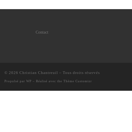
Contact
© 2026
Christian Chantreuil
– Tous droits réservés
Propulsé par
WP
– Réalisé avec the
Thème Customizr