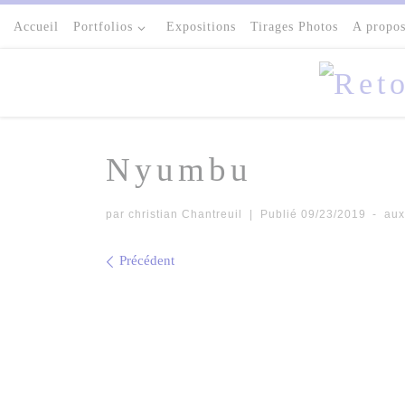
Passer au contenu
Accueil
Portfolios
Expositions
Tirages Photos
A propo
Nyumbu
par
christian Chantreuil
|
Publié
09/23/2019
-
aux
Navigation des images
Précédent