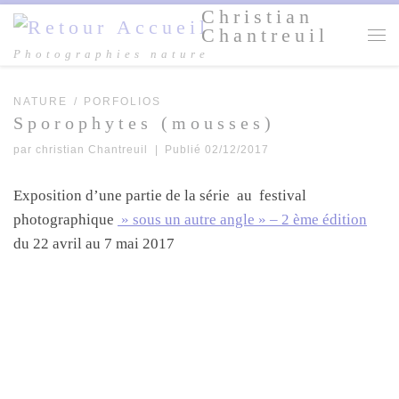
Christian
Passer au contenu
Chantreuil
Me
Photographies nature
NATURE
PORFOLIOS
Sporophytes (mousses)
par
christian Chantreuil
|
Publié
02/12/2017
Exposition d’une partie de la série au festival
photographique
» sous un autre angle » – 2 ème édition
du 22 avril au 7 mai 2017