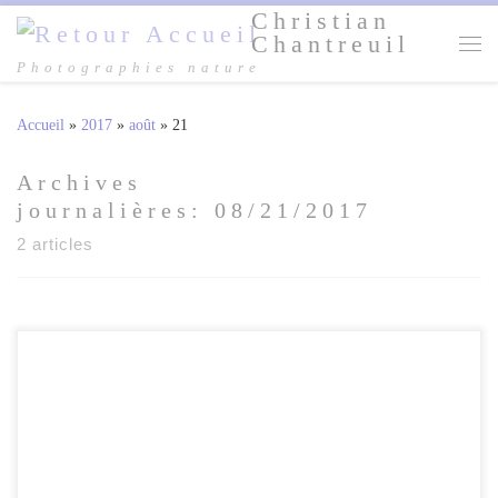
Christian
Passer au contenu
Chantreuil
Me
Photographies nature
Accueil
»
2017
»
août
»
21
Archives
journalières:
08/21/2017
2 articles