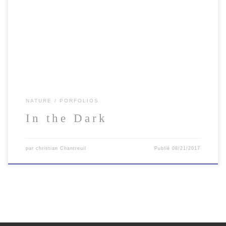
NATURE
PORFOLIOS
In the Dark
par
christian Chantreuil
Publié
08/21/2017