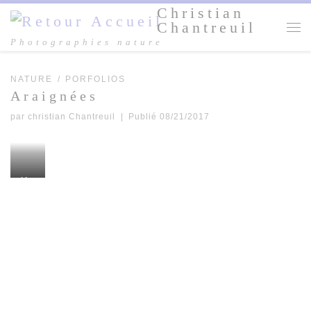
Christian
Passer au contenu
Chantreuil
Me
Photographies nature
NATURE
PORFOLIOS
Araignées
par
christian Chantreuil
|
Publié
08/21/2017
1ère
plac
e
conc
ours
Régi
onal