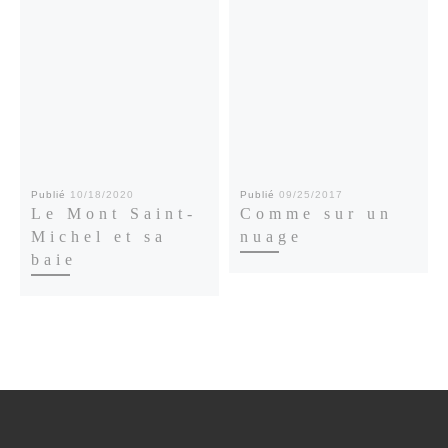
Publié
10/18/2020
Publié
09/25/2017
Le Mont Saint-
Comme sur un
Michel et sa
nuage
baie