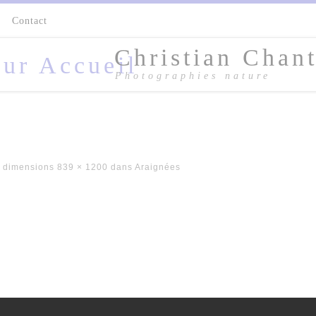
s
Contact
Christian Chant
Photographies nature
 dimensions
839 × 1200
dans
Araignées