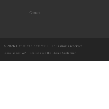
Contact
© 2026
Christian Chantreuil
– Tous droits réservés
Propulsé par
WP
– Réalisé avec the
Thème Customizr