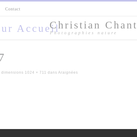
s
Contact
Christian Chant
Photographies nature
7
 dimensions
1024 × 711
dans
Araignées