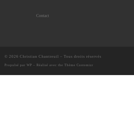
Contact
© 2026
Christian Chantreuil
– Tous droits réservés
Propulsé par
WP
– Réalisé avec the
Thème Customizr