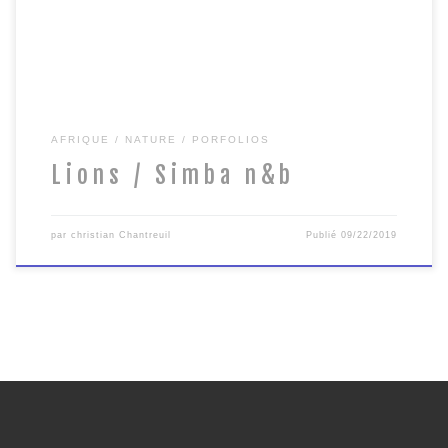
AFRIQUE
NATURE
PORFOLIOS
Lions / Simba n&b
par
christian Chantreuil
Publié
09/22/2019