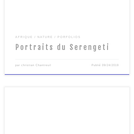
AFRIQUE
NATURE
PORFOLIOS
Portraits du Serengeti
par
christian Chantreuil
Publié
09/24/2019
Photographies disponible à la vente. Tirage sur papier d'art
mat Canson Rag Etching 310 g. Tirage limité à 30 exemplaires
[…]