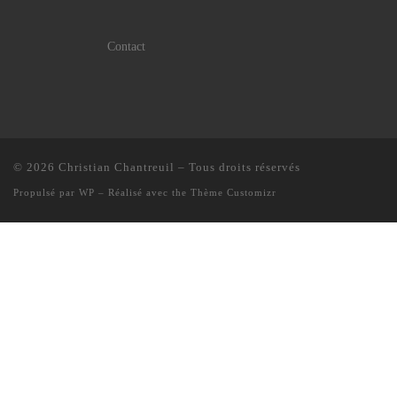
Contact
© 2026
Christian Chantreuil
– Tous droits réservés
Propulsé par
WP
– Réalisé avec the
Thème Customizr