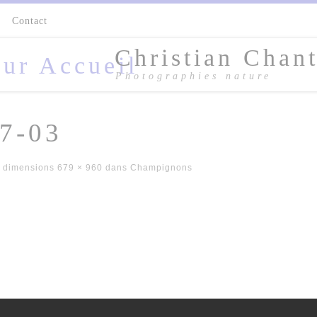
s
Contact
Christian Chant
Photographies nature
7-03
 dimensions
679 × 960
dans
Champignons