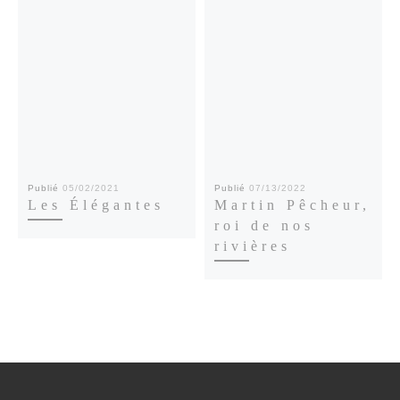
Publié
05/02/2021
Publié
07/13/2022
Les Élégantes
Martin Pêcheur,
roi de nos
rivières