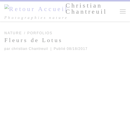
Christian
Passer au contenu
Chantreuil
Me
Photographies nature
NATURE
PORFOLIOS
Fleurs de Lotus
par
christian Chantreuil
|
Publié
08/18/2017