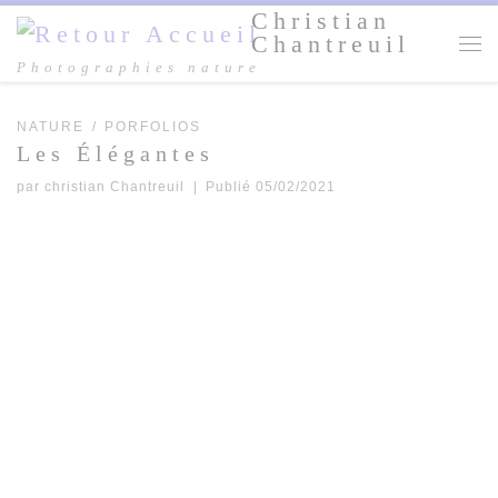
Christian
Passer au contenu
Chantreuil
Me
Photographies nature
NATURE
PORFOLIOS
Les Élégantes
par
christian Chantreuil
|
Publié
05/02/2021