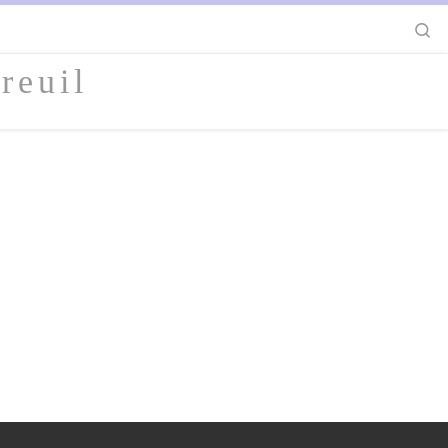
S
reuil