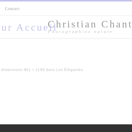
s
Contact
Christian Chant
Photographies nature
 dimensions
861 × 1199
dans
Les Élégantes