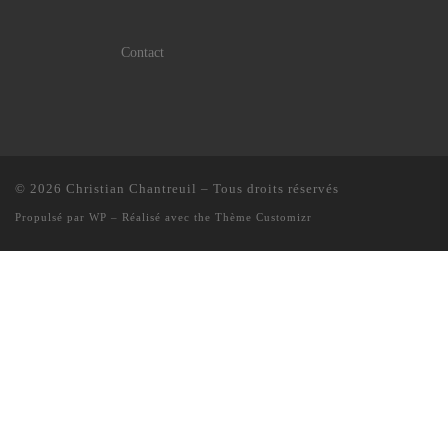
Contact
© 2026
Christian Chantreuil
– Tous droits réservés
Propulsé par
WP
– Réalisé avec the
Thème Customizr