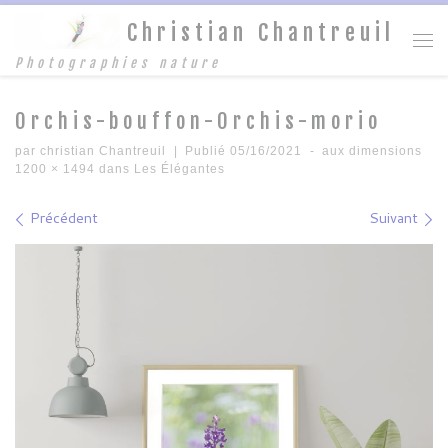
Christian Chantreuil
Passer au contenu
Me
Photographies nature
Orchis-bouffon-Orchis-morio
par
christian Chantreuil
|
Publié
05/16/2021
-
aux dimensions
1200 × 1494
dans
Les Élégantes
Navigation des images
Précédent
Suivant