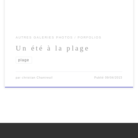
AUTRES GALERIES PHOTOS
PORFOLIOS
Un été à la plage
plage
par
christian Chantreuil
Publié
09/04/2015